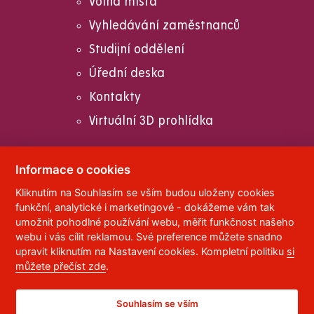
Volná místa
Vyhledávání zaměstnanců
Studijní oddělení
Úřední deska
Kontakty
Virtuální 3D prohlídka
Informace o cookies
Kliknutím na Souhlasím se vším budou uloženy cookies
© 2023
Univerzita Pardubice
,
Studentská 95
,
funkční, analytické i marketingové - dokážeme vám tak
532 10
Pardubice 2
umožnit pohodlné používání webu, měřit funkčnost našeho
Telefon:
466 036 111, 466 036 112, 466 036 113
webu i vás cílit reklamou. Své preference můžete snadno
upravit kliknutím na Nastavení cookies. Kompletní politiku
si
,
Správce webu
RSS
můžete přečíst zde
.
ID datové schránky:
f5vj9hu
Prohlášení o přístupnosti
Souhlasím se vším