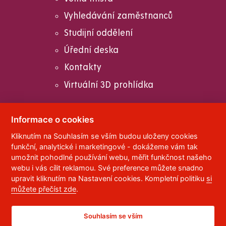
Vyhledávání zaměstnanců
Studijní oddělení
Úřední deska
Kontakty
Virtuální 3D prohlídka
Informace o cookies
Kliknutím na Souhlasím se vším budou uloženy cookies
© 2023
Univerzita Pardubice
,
Studentská 95
,
funkční, analytické i marketingové - dokážeme vám tak
532 10
Pardubice 2
umožnit pohodlné používání webu, měřit funkčnost našeho
Telefon:
466 036 111, 466 036 112, 466 036 113
webu i vás cílit reklamou. Své preference můžete snadno
upravit kliknutím na Nastavení cookies. Kompletní politiku
si
,
Správce webu
RSS
můžete přečíst zde
.
ID datové schránky:
f5vj9hu
Prohlášení o přístupnosti
Souhlasím se vším