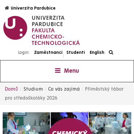
Přejít
Univerzita Pardubice
k
UNIVERZITA
hlavnímu
PARDUBICE
obsahu
FAKULTA
CHEMICKO-
TECHNOLOGICKÁ
Login:
Zaměstnanci
Studenti
English
|
Menu
Domů
Studium
Co vás zajímá
Příměstský tábor
Drobečková
pro středoškoláky 2026
navigace