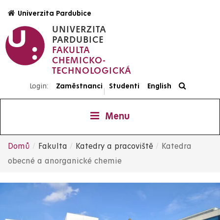
Přejít
Univerzita Pardubice
k
UNIVERZITA
hlavnímu
PARDUBICE
obsahu
FAKULTA
CHEMICKO-
TECHNOLOGICKÁ
Login:
Zaměstnanci
Studenti
English
|
Menu
Domů
Fakulta
Katedry a pracoviště
Katedra
Drobečková
obecné a anorganické chemie
navigace