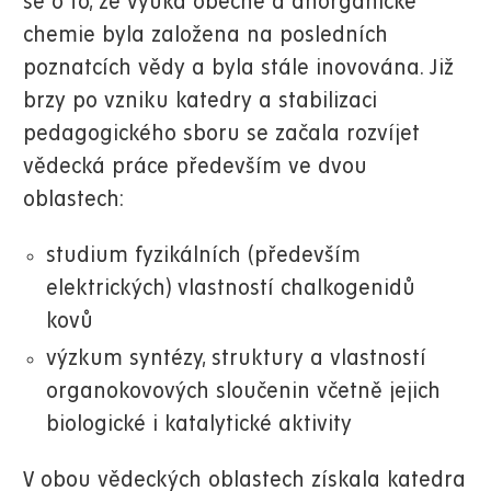
se o to, že výuka obecné a anorganické
chemie byla založena na posledních
poznatcích vědy a byla stále inovována. Již
brzy po vzniku katedry a stabilizaci
pedagogického sboru se začala rozvíjet
vědecká práce především ve dvou
oblastech:
studium fyzikálních (především
elektrických) vlastností chalkogenidů
kovů
výzkum syntézy, struktury a vlastností
organokovových sloučenin včetně jejich
biologické i katalytické aktivity
V obou vědeckých oblastech získala katedra