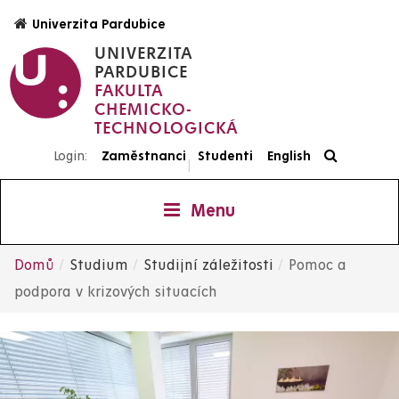
Přejít
Univerzita Pardubice
k
UNIVERZITA
hlavnímu
PARDUBICE
obsahu
FAKULTA
CHEMICKO-
TECHNOLOGICKÁ
Login:
Zaměstnanci
Studenti
English
|
Menu
Domů
Studium
Studijní záležitosti
Pomoc a
Drobečková
podpora v krizových situacích
navigace