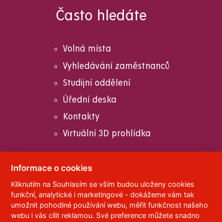
Často hledáte
Volná místa
Vyhledávání zaměstnanců
Studijní oddělení
Úřední deska
Kontakty
Virtuální 3D prohlídka
Informace o cookies
Kliknutím na Souhlasím se vším budou uloženy cookies
© 2023
Univerzita Pardubice
,
Studentská 95
,
funkční, analytické i marketingové - dokážeme vám tak
532 10
Pardubice 2
umožnit pohodlné používání webu, měřit funkčnost našeho
Telefon:
466 036 111, 466 036 112, 466 036 113
webu i vás cílit reklamou. Své preference můžete snadno