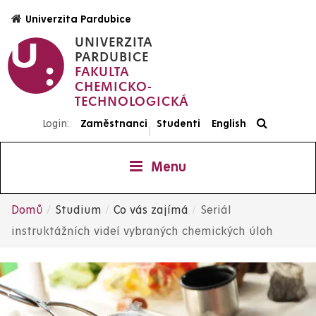
Přejít
Univerzita Pardubice
k
UNIVERZITA
hlavnímu
PARDUBICE
obsahu
FAKULTA
CHEMICKO-
TECHNOLOGICKÁ
Login:
Zaměstnanci
Studenti
English
|
Menu
Domů
Studium
Co vás zajímá
Seriál
Drobečková
instruktážních videí vybraných chemických úloh
navigace