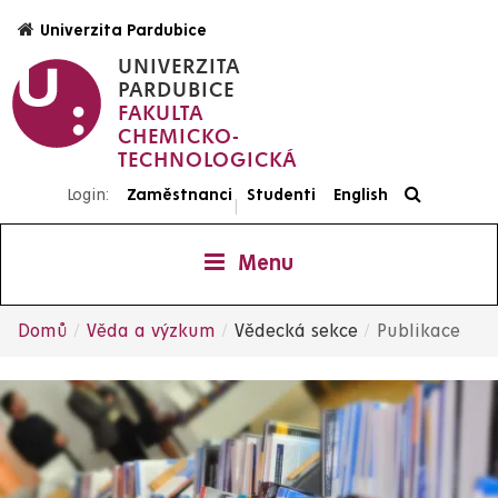
Přejít
Univerzita Pardubice
k
UNIVERZITA
hlavnímu
PARDUBICE
obsahu
FAKULTA
CHEMICKO-
TECHNOLOGICKÁ
Login:
Zaměstnanci
Studenti
English
|
Menu
Domů
Věda a výzkum
Vědecká sekce
Publikace
Drobečková
navigace