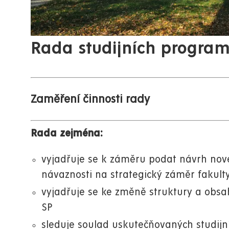
Rada studijních progra
Zaměření činnosti rady
Rada zejména:
vyjadřuje se k záměru podat návrh nov
návaznosti na strategický záměr fakult
vyjadřuje se ke změně struktury a obsa
SP
sleduje soulad uskutečňovaných studijn