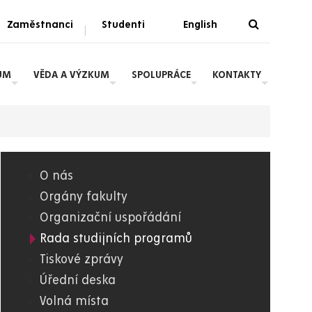
Zaměstnanci
Studenti
English
|
UM
VĚDA A VÝZKUM
SPOLUPRÁCE
KONTAKTY
O nás
05.
Orgány fakulty
Organizační uspořádání
FChT
Rada studijních programů
Tiskové zprávy
Úřední deska
Volná místa