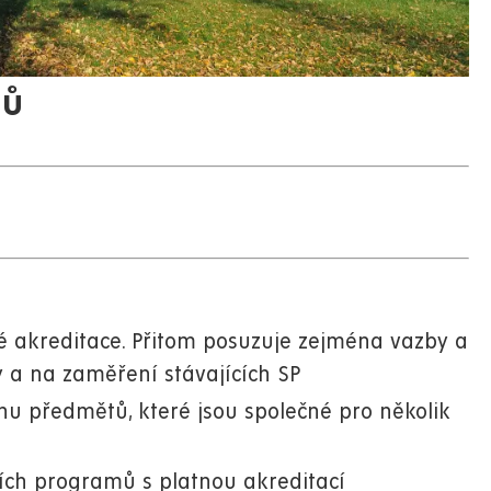
mů
é akreditace. Přitom posuzuje zejména vazby a
y a na zaměření stávajících SP
hu předmětů, které jsou společné pro několik
ích programů s platnou akreditací