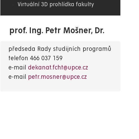
Virtuální 3D prohlídka fakulty
prof. Ing. Petr Mošner, Dr.
předseda Rady studijních programů
telefon
466 037 159
e-mail
dekanat.fcht@upce.cz
e-mail
petr.mosner@upce.cz