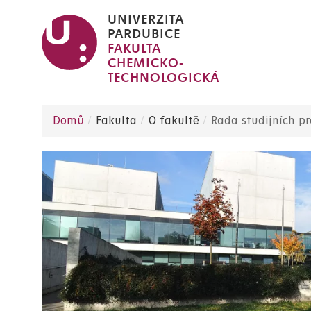
Přejít
UNIVERZITA
k
PARDUBICE
FAKULTA
hlavnímu
CHEMICKO-
obsahu
TECHNOLOGICKÁ
Domů
Fakulta
O fakultě
Rada studijních p
Drobečková
navigace