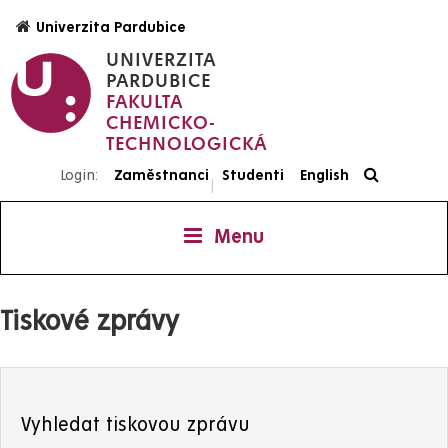
Přejít
Univerzita Pardubice
k
UNIVERZITA
hlavnímu
PARDUBICE
obsahu
FAKULTA
CHEMICKO-
TECHNOLOGICKÁ
Login:
Zaměstnanci
Studenti
English
|
Menu
Tiskové zprávy
Vyhledat tiskovou zprávu