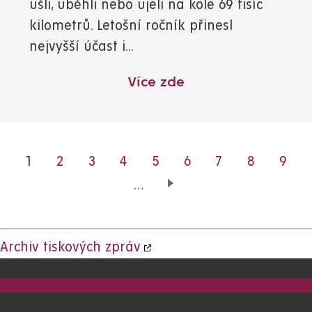
ušli, uběhli nebo ujeli na kole 69 tisíc
kilometrů. Letošní ročník přinesl
nejvyšší účast i...
Více zde
Aktuální
1
Page
2
Page
3
Page
4
Page
5
Page
6
Page
7
Page
8
Page
9
stránka
…
Archiv tiskových zpráv