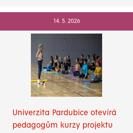
14. 5. 2026
Univerzita Pardubice otevírá
pedagogům kurzy projektu