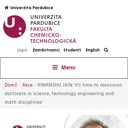
Přejít
Univerzita Pardubice
k
UNIVERZITA
hlavnímu
PARDUBICE
obsahu
FAKULTA
CHEMICKO-
TECHNOLOGICKÁ
Login:
Zaměstnanci
Studenti
English
|
Menu
Domů
Akce
HIMANSHU JAIN: It's time to reenvision
Drobečková
doctorate in science, technology, engineering and
math disciplines!
navigace