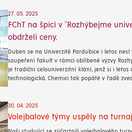
27. 05. 2025
FChT na špici v "Rozhýbejme univer
obdrželi ceny.
Duben se na Univerzitě Pardubice i letos ne
soupeření fakult v rámci oblíbené výzvy Rozhý
je tradiční celouniverzitní klání, jenž si i le
technologická. Chemici tak popáté v řadě zve
30. 04. 2025
Volejbalové týmy uspěly na turna
Naši studující se zúčastnili volejbalového tur