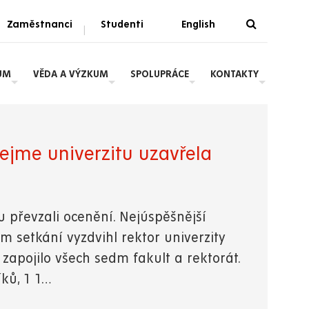
Zaměstnanci
Studenti
English
|
UM
VĚDA A VÝZKUM
SPOLUPRÁCE
KONTAKTY
bejme univerzitu uzavřela
 převzali ocenění. Nejúspěšnější
ím setkání vyzdvihl rektor univerzity
 zapojilo všech sedm fakult a rektorát.
íků, 1 1…