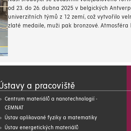
od 23. do 26. dubna 2025 v belgických Antverp
univerzitních týmů z 12 zemí, což vytvořilo ve
zlaté medaile, muži pak bronzové. Atmosféra 
Ústavy a pracoviště
Centrum materiálů a nanotechnologií -
CEMNAT
Ústav aplikované fyziky a matematiky
Ústav energetických materiálů