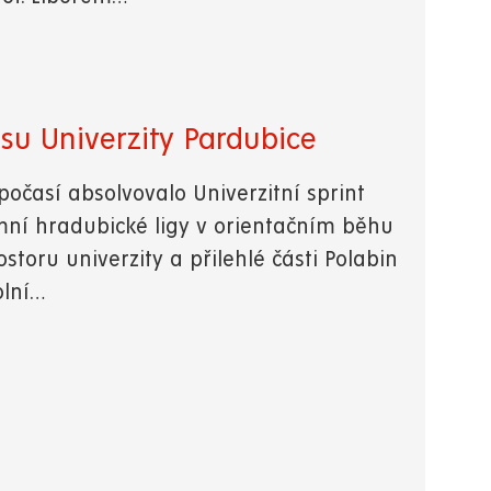
su Univerzity Pardubice
očasí absolvovalo Univerzitní sprint
ní hradubické ligy v orientačním běhu
rostoru univerzity a přilehlé části Polabin
olní…