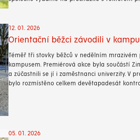
12. 01. 2026
Orientační běžci závodili v kampu
Téměř tři stovky běžců v nedělním mrazivém p
kampusem. Premiérová akce byla součástí Zim
a zúčastnili se jí i zaměstnanci univerzity. V p
bylo rozmístěno celkem devětapadesát kontr
05. 01. 2026