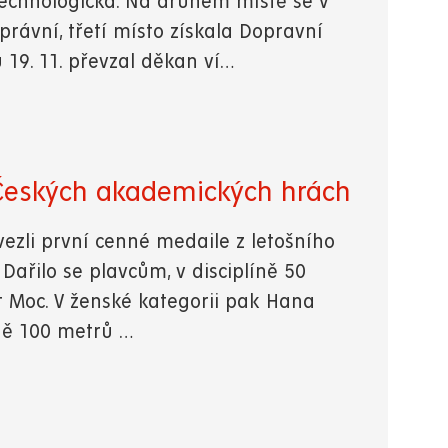
echnologická. Na druhém místě se v
rávní, třetí místo získala Dopravní
 19. 11. převzal děkan ví…
 Českých akademických hrách
vezli první cenné medaile z letošního
ařilo se plavcům, v disciplíně 50
t Moc. V ženské kategorii pak Hana
íně 100 metrů …