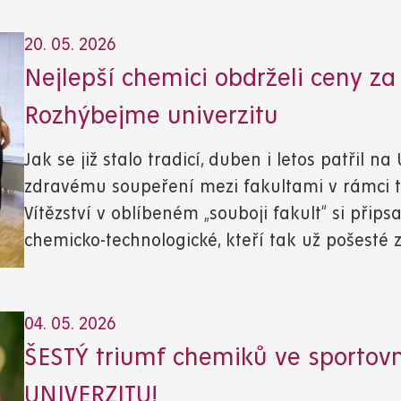
20. 05. 2026
Nejlepší chemici obdrželi ceny za
Rozhýbejme univerzitu
Jak se již stalo tradicí, duben i letos patřil 
zdravému soupeření mezi fakultami v rámci t
Vítězství v oblíbeném „souboji fakult“ si přips
chemicko-technologické, kteří tak už pošesté
04. 05. 2026
ŠESTÝ triumf chemiků ve sporto
UNIVERZITU!