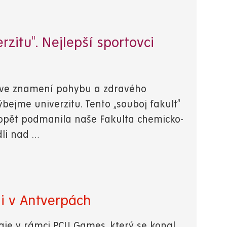
zitu". Nejlepší sportovci
sl ve znamení pohybu a zdravého
bejme univerzitu. Tento „souboj fakult“
tos opět podmanila naše Fakulta chemicko-
dli nad …
ji v Antverpách
naje v rámci PCU Games, který se konal