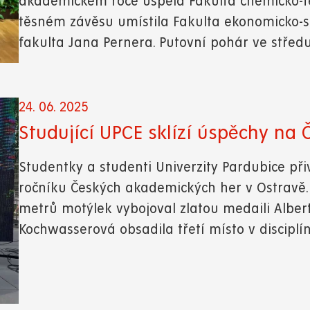
akademickém roce uspěla Fakulta chemicko-t
těsném závěsu umístila Fakulta ekonomicko-sp
fakulta Jana Pernera. Putovní pohár ve středu
24. 06. 2025
Studující UPCE sklízí úspěchy na
Studentky a studenti Univerzity Pardubice při
ročníku Českých akademických her v Ostravě. D
metrů motýlek vybojoval zlatou medaili Alber
Kochwasserová obsadila třetí místo v discipl