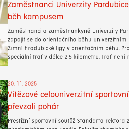
Zaměstnanci Univerzity Pardubice
běh kampusem
Zaměstnanci a zaměstnankyně Univerzity Pard
zapojit se do orientačního běhu univerzitním
Zimní hradubické ligy v orientačním běhu. Pro
speciální trať v délce 2,5 kilometru. Trať není
20. 11. 2025
Vítězové celouniverzitní sportovn
převzali pohár
Prestižní sportovní soutěž Standarta rektora 