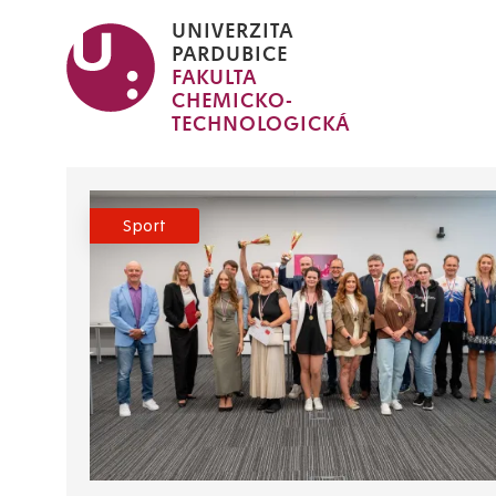
Přejít
UNIVERZITA
k
PARDUBICE
FAKULTA
hlavnímu
CHEMICKO-
obsahu
TECHNOLOGICKÁ
Sport