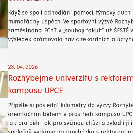
Když se spojí odhodlání pomoci, týmový duch
mimořádný úspěch. Ve sportovní výzvě Rozhýbe
zaměstnanci FChT v „souboji fakult“ už ŠESTÉ ví
výsledek orámovalo navíc rekordních a úcty
23. 04. 2026
Rozhýbejme univerzitu s rektore
kampusu UPCE
Připište si poslední kilometry do výzvy Rozhý
orientačním během v prostředí kampusu UPCE.
jak pro běh, tak pro svižnou chůzi a zvládli ji 
společně vydáme na procházku s rektorem pr