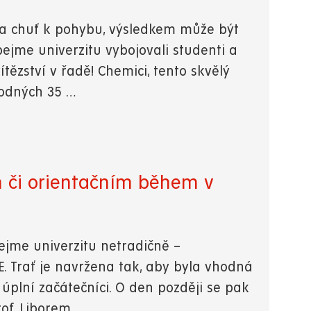
 a chuť k pohybu, výsledkem může být
jme univerzitu vybojovali studenti a
tězství v řadě! Chemici, tento skvělý
hodných 35 …
m či orientačním během v
bejme univerzitu netradičně –
 Trať je navržena tak, aby byla vhodná
i úplní začátečníci. O den později se pak
of. Liborem…