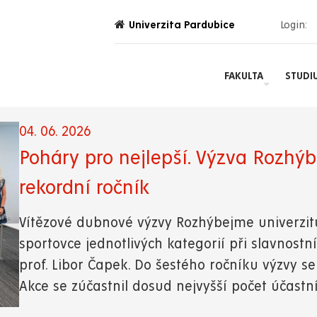
Univerzita Pardubice
Login:
FAKULTA
STUDI
04. 06. 2026
Poháry pro nejlepší. Výzva Rozhý
rekordní ročník
Vítězové dubnové výzvy Rozhýbejme univerzitu
sportovce jednotlivých kategorií při slavnostn
prof. Libor Čapek. Do šestého ročníku výzvy se
Akce se zúčastnil dosud nejvyšší počet účastn