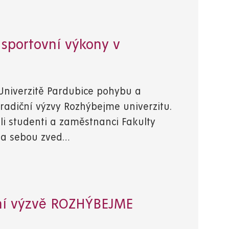
 sportovní výkony v
na Univerzitě Pardubice pohybu a
radiční výzvy Rozhýbejme univerzitu.
ali studenti a zaměstnanci Fakulty
 za sebou zved…
vní výzvě ROZHÝBEJME