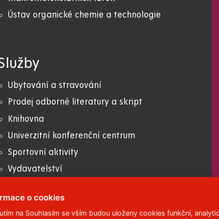
Ústav organické chemie a technologie
Služby
Ubytování a stravování
Prodej odborné literatury a skript
Knihovna
Univerzitní konferenční centrum
Sportovní aktivity
Vydavatelství
Uni zboží
ormace o cookies
nutím na Souhlasím se vším budou uloženy cookies funkční, analytic