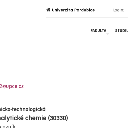
Univerzita Pardubice
Login:
FAKULTA
STUDI
2@upce.cz
icko-technologická
alytické chemie (30330)
covník