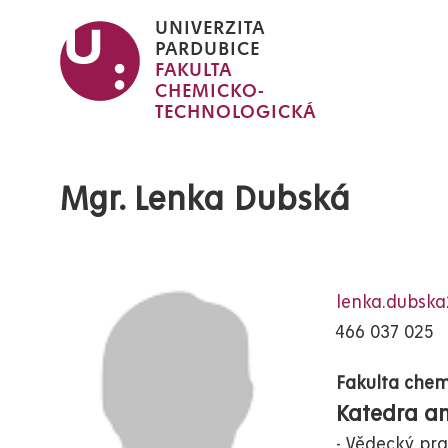
Přejít
UNIVERZITA
k
PARDUBICE
FAKULTA
hlavnímu
CHEMICKO-
obsahu
TECHNOLOGICKÁ
Mgr. Lenka Dubská
lenka.dubska
466 037 025
Fakulta chem
Katedra an
Vědecký pra