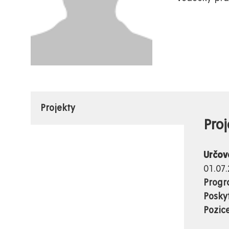
Projekty
Proj
Určov
01.07.
Prog
Posky
Pozic