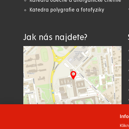
Katedra obecné a anorganické chemie
Katedra polygrafie a fotofyziky
Jak nás najdete?
Inf
Klik