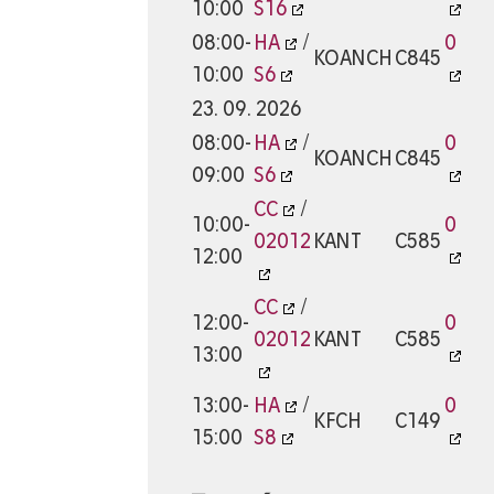
10:00
S16
08:00-
HA
/
0
KOANCH
C845
10:00
S6
23. 09. 2026
08:00-
HA
/
0
KOANCH
C845
09:00
S6
CC
/
10:00-
0
02012
KANT
C585
12:00
CC
/
12:00-
0
02012
KANT
C585
13:00
13:00-
HA
/
0
KFCH
C149
15:00
S8