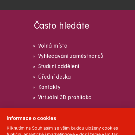
Často hledáte
Volná místa
Vyhledávání zaměstnanců
Studijní oddělení
Úřední deska
Kontakty
Virtuální 3D prohlídka
Informace o cookies
Kliknutím na Souhlasím se vším budou uloženy cookies
© 2023
Univerzita Pardubice
,
Studentská 95
,
funkční, analytické i marketingové - dokážeme vám tak