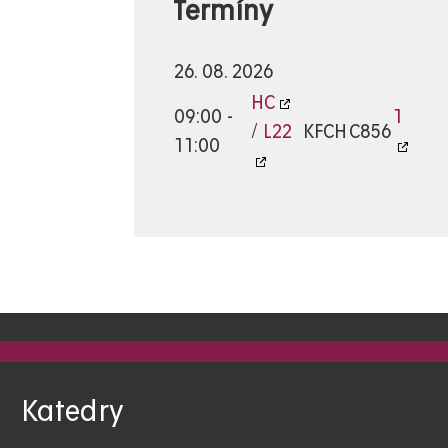
Termíny
26. 08. 2026
HC
09:00 -
1
/
L22
KFCH
C856
11:00
Katedry