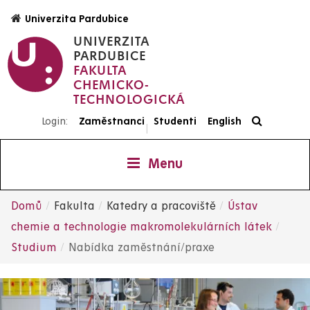
Přejít
Univerzita Pardubice
k
UNIVERZITA
hlavnímu
PARDUBICE
obsahu
FAKULTA
CHEMICKO-
TECHNOLOGICKÁ
Login:
Zaměstnanci
Studenti
English
|
Menu
Domů
Fakulta
Katedry a pracoviště
Ústav
Drobečková
chemie a technologie makromolekulárních látek
Studium
Nabídka zaměstnání/praxe
navigace