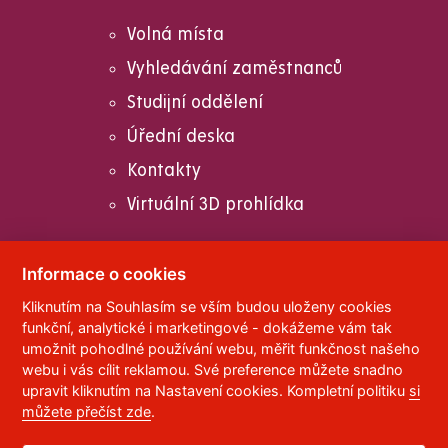
Volná místa
Vyhledávání zaměstnanců
Studijní oddělení
Úřední deska
Kontakty
Virtuální 3D prohlídka
Informace o cookies
Kliknutím na Souhlasím se vším budou uloženy cookies
© 2023
Univerzita Pardubice
,
Studentská 95
,
funkční, analytické i marketingové - dokážeme vám tak
532 10
Pardubice 2
umožnit pohodlné používání webu, měřit funkčnost našeho
Telefon:
466 036 111, 466 036 112, 466 036 113
webu i vás cílit reklamou. Své preference můžete snadno
upravit kliknutím na Nastavení cookies. Kompletní politiku
si
,
Správce webu
RSS
můžete přečíst zde
.
ID datové schránky:
f5vj9hu