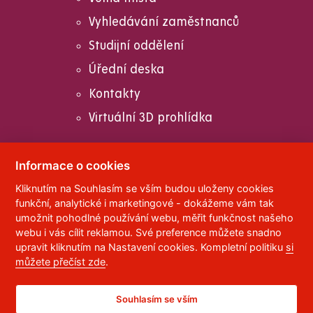
Vyhledávání zaměstnanců
Studijní oddělení
Úřední deska
Kontakty
Virtuální 3D prohlídka
Informace o cookies
Kliknutím na Souhlasím se vším budou uloženy cookies
© 2023
Univerzita Pardubice
,
Studentská 95
,
funkční, analytické i marketingové - dokážeme vám tak
532 10
Pardubice 2
umožnit pohodlné používání webu, měřit funkčnost našeho
Telefon:
466 036 111, 466 036 112, 466 036 113
webu i vás cílit reklamou. Své preference můžete snadno
upravit kliknutím na Nastavení cookies. Kompletní politiku
si
,
Správce webu
RSS
můžete přečíst zde
.
ID datové schránky:
f5vj9hu
Prohlášení o přístupnosti
Souhlasím se vším