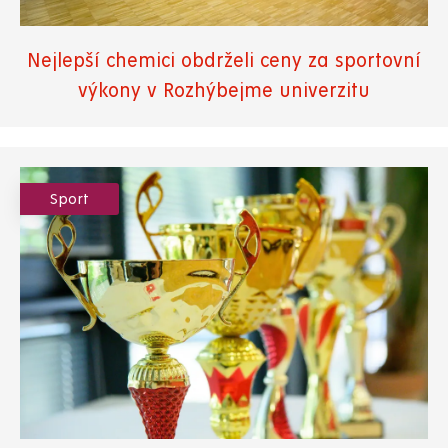
Nejlepší chemici obdrželi ceny za sportovní
výkony v Rozhýbejme univerzitu
Sport