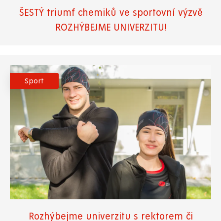
ŠESTÝ triumf chemiků ve sportovní výzvě
ROZHÝBEJME UNIVERZITU!
Sport
Rozhýbejme univerzitu s rektorem či