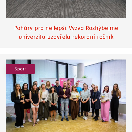
Poháry pro nejlepší. Výzva Rozhýbejme
univerzitu uzavřela rekordní ročník
Sport