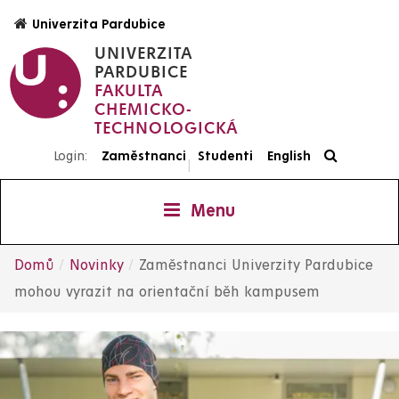
Přejít
Univerzita Pardubice
k
UNIVERZITA
hlavnímu
PARDUBICE
obsahu
FAKULTA
CHEMICKO-
TECHNOLOGICKÁ
Login:
Zaměstnanci
Studenti
English
|
Menu
Domů
Novinky
Zaměstnanci Univerzity Pardubice
Drobečková
mohou vyrazit na orientační běh kampusem
navigace