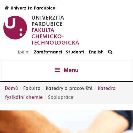
Přejít
Univerzita Pardubice
k
UNIVERZITA
hlavnímu
PARDUBICE
obsahu
FAKULTA
CHEMICKO-
TECHNOLOGICKÁ
Login:
Zaměstnanci
Studenti
English
|
Menu
Domů
Fakulta
Katedry a pracoviště
Katedra
Drobečková
fyzikální chemie
Spolupráce
navigace