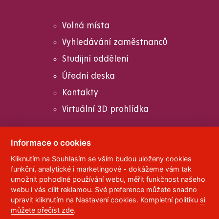
Volná místa
Vyhledávání zaměstnanců
Studijní oddělení
Úřední deska
Kontakty
Virtuální 3D prohlídka
Informace o cookies
Kliknutím na Souhlasím se vším budou uloženy cookies
© 2023
Univerzita Pardubice
,
Studentská 95
,
funkční, analytické i marketingové - dokážeme vám tak
532 10
Pardubice 2
umožnit pohodlné používání webu, měřit funkčnost našeho
Telefon:
466 036 111, 466 036 112, 466 036 113
webu i vás cílit reklamou. Své preference můžete snadno
upravit kliknutím na Nastavení cookies. Kompletní politiku
si
,
Správce webu
RSS
můžete přečíst zde
.
ID datové schránky:
f5vj9hu