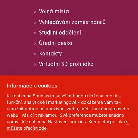
Volná místa
Vyhledávání zaměstnanců
Studijní oddělení
Úřední deska
Kontakty
Virtuální 3D prohlídka
Informace o cookies
Kliknutím na Souhlasím se vším budou uloženy cookies
© 2023
Univerzita Pardubice
,
Studentská 95
,
funkční, analytické i marketingové - dokážeme vám tak
532 10
Pardubice 2
umožnit pohodlné používání webu, měřit funkčnost našeho
Telefon:
466 036 111, 466 036 112, 466 036 113
webu i vás cílit reklamou. Své preference můžete snadno
upravit kliknutím na Nastavení cookies. Kompletní politiku
si
,
Správce webu
RSS
můžete přečíst zde
.
ID datové schránky:
f5vj9hu