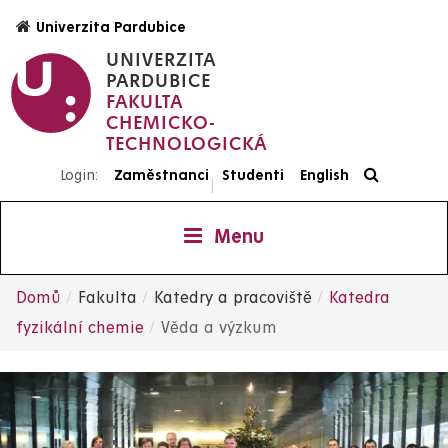
Přejít
Univerzita Pardubice
k
UNIVERZITA
hlavnímu
PARDUBICE
obsahu
FAKULTA
CHEMICKO-
TECHNOLOGICKÁ
Login:
Zaměstnanci
Studenti
English
|
Menu
Domů
Fakulta
Katedry a pracoviště
Katedra
Drobečková
fyzikální chemie
Věda a výzkum
navigace