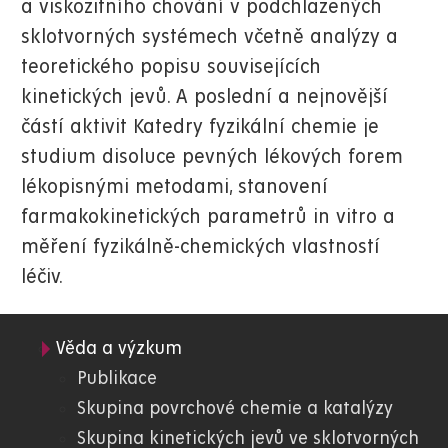
a viskozitního chování v podchlazených
sklotvorných systémech včetně analýzy a
teoretického popisu souvisejících
kinetických jevů. A poslední a nejnovější
částí aktivit Katedry fyzikální chemie je
studium disoluce pevných lékových forem
lékopisnými metodami, stanovení
farmakokinetických parametrů in vitro a
měření fyzikálně-chemických vlastností
léčiv.
Věda a výzkum
05.
Publikace
Skupina povrchové chemie a katalýzy
FChT
Skupina kinetických jevů ve sklotvorných