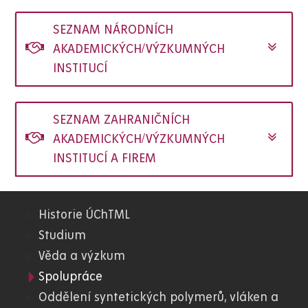
SEZNAM NÁRODNÍCH
AKADEMICKÝCH/VÝZKUMNÝCH
INSTITUCÍ
SEZNAM ZAHRANIČNÍCH
AKADEMICKÝCH/VÝZKUMNÝCH
INSTITUCÍ A FIREM
Historie ÚChTML
05.
Studium
Věda a výzkum
FChT
Spolupráce
Oddělení syntetických polymerů, vláken a