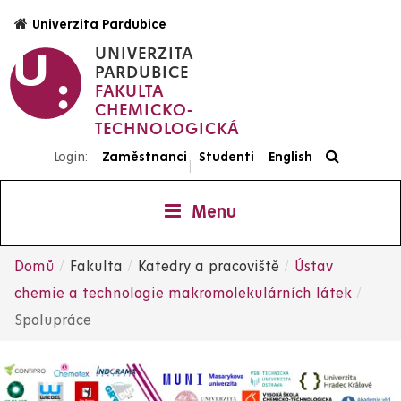
Přejít
Univerzita Pardubice
k
UNIVERZITA
hlavnímu
PARDUBICE
obsahu
FAKULTA
CHEMICKO-
TECHNOLOGICKÁ
Login:
Zaměstnanci
Studenti
English
|
Menu
Domů
Fakulta
Katedry a pracoviště
Ústav
Drobečková
chemie a technologie makromolekulárních látek
Spolupráce
navigace