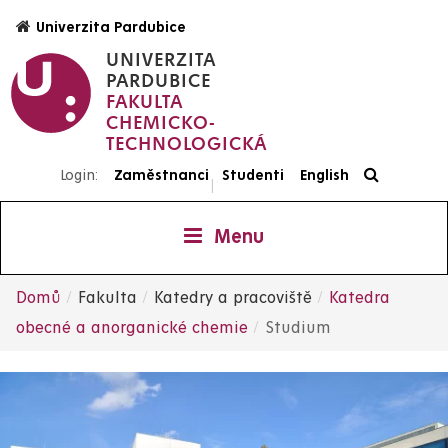
Přejít
Univerzita Pardubice
k
UNIVERZITA
hlavnímu
PARDUBICE
obsahu
FAKULTA
CHEMICKO-
TECHNOLOGICKÁ
Login:
Zaměstnanci
Studenti
English
|
Menu
Domů
Fakulta
Katedry a pracoviště
Katedra
Drobečková
obecné a anorganické chemie
Studium
navigace