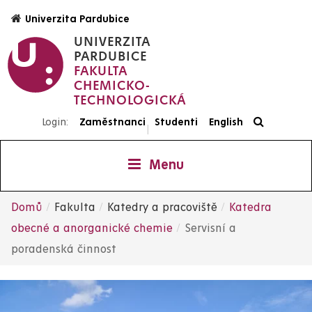
Přejít
Univerzita Pardubice
k
UNIVERZITA
hlavnímu
PARDUBICE
obsahu
FAKULTA
CHEMICKO-
TECHNOLOGICKÁ
Login:
Zaměstnanci
Studenti
English
|
Menu
Domů
Fakulta
Katedry a pracoviště
Katedra
Drobečková
obecné a anorganické chemie
Servisní a
poradenská činnost
navigace