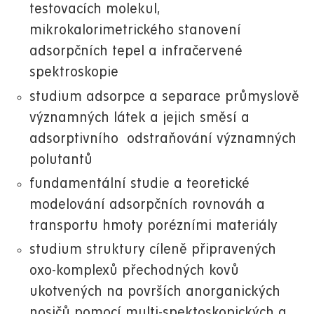
testovacích molekul,
mikrokalorimetrického stanovení
adsorpčních tepel a infračervené
spektroskopie
studium adsorpce a separace průmyslově
významných látek a jejich směsí a
adsorptivního odstraňování významných
polutantů
fundamentální studie a teoretické
modelování adsorpčních rovnováh a
transportu hmoty porézními materiály
studium struktury cíleně připravených
oxo-komplexů přechodných kovů
ukotvených na površích anorganických
nosičů pomocí multi-spektoskopických a