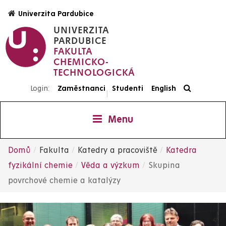
Přejít
Univerzita Pardubice
k
UNIVERZITA
hlavnímu
PARDUBICE
obsahu
FAKULTA
CHEMICKO-
TECHNOLOGICKÁ
Login:
Zaměstnanci
Studenti
English
|
Menu
Domů
Fakulta
Katedry a pracoviště
Katedra
Drobečková
fyzikální chemie
Věda a výzkum
Skupina
povrchové chemie a katalýzy
navigace