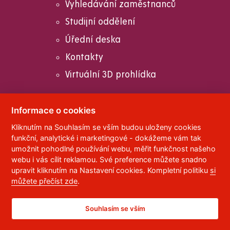
Vyhledávání zaměstnanců
Studijní oddělení
Úřední deska
Kontakty
Virtuální 3D prohlídka
Informace o cookies
© 2023
Univerzita Pardubice
,
Studentská 95
,
Kliknutím na Souhlasím se vším budou uloženy cookies
funkční, analytické i marketingové - dokážeme vám tak
532 10
Pardubice 2
umožnit pohodlné používání webu, měřit funkčnost našeho
Telefon:
466 036 111, 466 036 112, 466 036 113
webu i vás cílit reklamou. Své preference můžete snadno
upravit kliknutím na Nastavení cookies. Kompletní politiku
si
,
Správce webu
RSS
můžete přečíst zde
.
ID datové schránky:
f5vj9hu
Prohlášení o přístupnosti
Souhlasím se vším