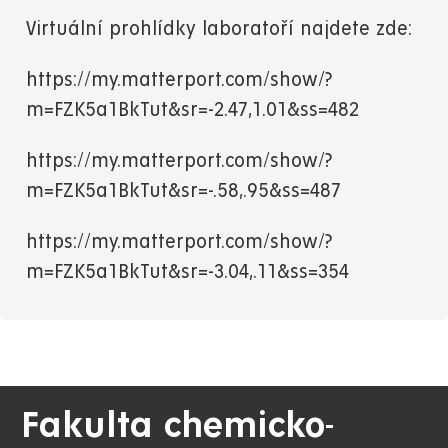
Virtuální prohlídky laboratoří najdete zde:
https://my.matterport.com/show/?
m=FZK5a1BkTut&sr=-2.47,1.01&ss=482
https://my.matterport.com/show/?
m=FZK5a1BkTut&sr=-.58,.95&ss=487
https://my.matterport.com/show/?
m=FZK5a1BkTut&sr=-3.04,.11&ss=354
Fakulta chemicko-