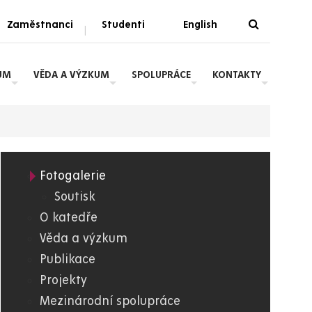
Zaměstnanci
Studenti
English
|
UM
VĚDA A VÝZKUM
SPOLUPRÁCE
KONTAKTY
Fotogalerie
05.
Soutisk
O katedře
FChT
Věda a výzkum
Publikace
Projekty
Mezinárodní spolupráce