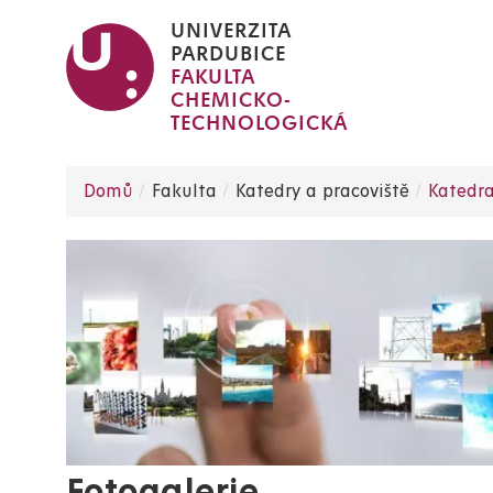
Přejít
UNIVERZITA
k
PARDUBICE
FAKULTA
hlavnímu
CHEMICKO-
obsahu
TECHNOLOGICKÁ
Domů
Fakulta
Katedry a pracoviště
Katedra
Drobečková
navigace
Fotogalerie